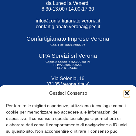
da Lunedì a Venerdì
8.30-13.00 / 14.00-17.30
info@confartigianato.verona.it
confartigianato.verona@pec.it
Confartigianato Imprese Verona
Cod. Fisc. 80013600236
UPA Servizi srl Verona
Capitale sociale € 52.000,00 i.v.
P. IVA 02682390238
REA n. 254349
Via Selenia, 16
37135 Verona (Italy)
Tel. 045 9211555
Gestisci Consenso
Fax 045 9211599
Per fornire le migliori esperienze, utilizziamo tecnologie come i
cookie per memorizzare e/o accedere alle informazioni del
dispositivo. Il consenso a queste tecnologie ci permetterà di
elaborare dati come il comportamento di navigazione o ID unici
su questo sito. Non acconsentire o ritirare il consenso può