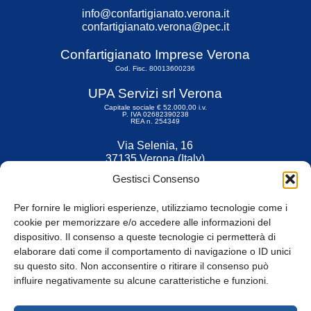
info@confartigianato.verona.it
confartigianato.verona@pec.it
Confartigianato Imprese Verona
Cod. Fisc. 80013600236
UPA Servizi srl Verona
Capitale sociale € 52.000,00 i.v.
P. IVA 02682390238
REA n. 254349
Via Selenia, 16
37135 Verona (Italy)
Tel. 045 9211555
Gestisci Consenso
Fax 045 9211599
Per fornire le migliori esperienze, utilizziamo tecnologie come i
cookie per memorizzare e/o accedere alle informazioni del
dispositivo. Il consenso a queste tecnologie ci permetterà di
elaborare dati come il comportamento di navigazione o ID unici
su questo sito. Non acconsentire o ritirare il consenso può
© Tutti i diritti riservati
influire negativamente su alcune caratteristiche e funzioni.
Privacy Policy
e
Cookie
|
Informativa Cookie