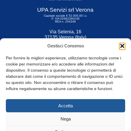
UPA Servizi srl Verona
Capitale sociale € 52.000,00 i.v.
P. IVA 02682390238
REA n. 254349
Via Selenia, 16
37135 Verona (Italy)
Tel. 045 9211555
Gestisci Consenso
Fax 045 9211599
Per fornire le migliori esperienze, utilizziamo tecnologie come i
cookie per memorizzare e/o accedere alle informazioni del
dispositivo. Il consenso a queste tecnologie ci permetterà di
elaborare dati come il comportamento di navigazione o ID unici
su questo sito. Non acconsentire o ritirare il consenso può
© Tutti i diritti riservati
influire negativamente su alcune caratteristiche e funzioni.
Privacy Policy
e
Cookie
|
Informativa Cookie
Accetta
Web Design: Baoblà
Nega