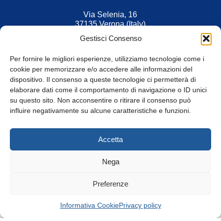
Via Selenia, 16
37135 Verona (Italy)
Tel. 045 9211555
Gestisci Consenso
Fax 045 9211599
Per fornire le migliori esperienze, utilizziamo tecnologie come i
cookie per memorizzare e/o accedere alle informazioni del
dispositivo. Il consenso a queste tecnologie ci permetterà di
elaborare dati come il comportamento di navigazione o ID unici
su questo sito. Non acconsentire o ritirare il consenso può
© Tutti i diritti riservati
influire negativamente su alcune caratteristiche e funzioni.
Privacy Policy
e
Cookie
|
Informativa Cookie
Accetta
Web Design: Baoblà
Nega
Preferenze
Informativa Cookie
Privacy policy