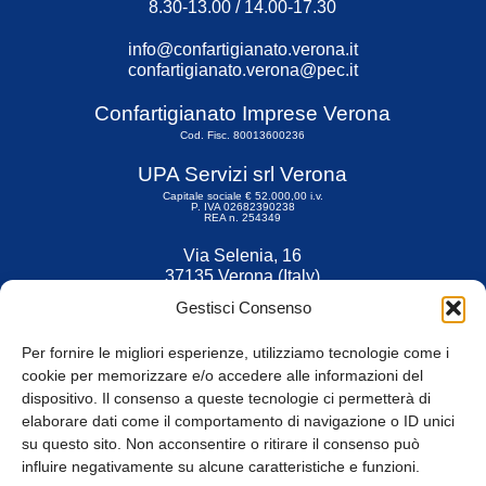
8.30-13.00 / 14.00-17.30
info@confartigianato.verona.it
confartigianato.verona@pec.it
Confartigianato Imprese Verona
Cod. Fisc. 80013600236
UPA Servizi srl Verona
Capitale sociale € 52.000,00 i.v.
P. IVA 02682390238
REA n. 254349
Via Selenia, 16
37135 Verona (Italy)
Tel. 045 9211555
Gestisci Consenso
Fax 045 9211599
Per fornire le migliori esperienze, utilizziamo tecnologie come i
cookie per memorizzare e/o accedere alle informazioni del
dispositivo. Il consenso a queste tecnologie ci permetterà di
elaborare dati come il comportamento di navigazione o ID unici
su questo sito. Non acconsentire o ritirare il consenso può
© Tutti i diritti riservati
influire negativamente su alcune caratteristiche e funzioni.