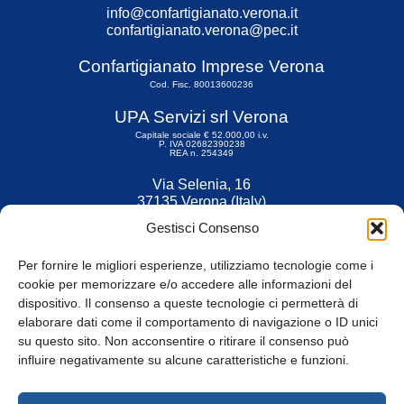
info@confartigianato.verona.it
confartigianato.verona@pec.it
Confartigianato Imprese Verona
Cod. Fisc. 80013600236
UPA Servizi srl Verona
Capitale sociale € 52.000,00 i.v.
P. IVA 02682390238
REA n. 254349
Via Selenia, 16
37135 Verona (Italy)
Tel. 045 9211555
Gestisci Consenso
Fax 045 9211599
Per fornire le migliori esperienze, utilizziamo tecnologie come i
cookie per memorizzare e/o accedere alle informazioni del
dispositivo. Il consenso a queste tecnologie ci permetterà di
elaborare dati come il comportamento di navigazione o ID unici
su questo sito. Non acconsentire o ritirare il consenso può
© Tutti i diritti riservati
influire negativamente su alcune caratteristiche e funzioni.
Privacy Policy
e
Cookie
|
Informativa Cookie