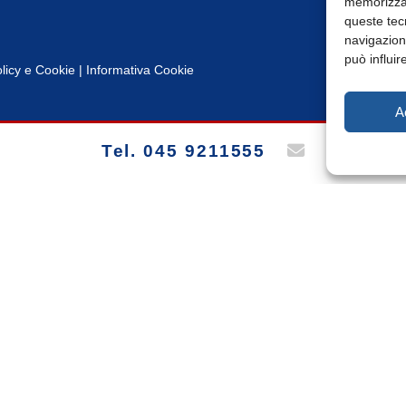
memorizzar
queste tec
navigazione
può influir
licy
e
Cookie
|
Informativa Cookie
A
Tel. 045 9211555