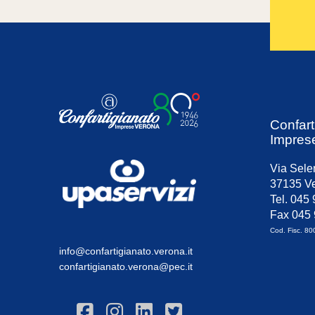
Confart
Impres
Via Sele
37135 Ve
Tel. 045
Fax 045
Cod. Fisc. 8
info@confartigianato.verona.it
confartigianato.verona@pec.it