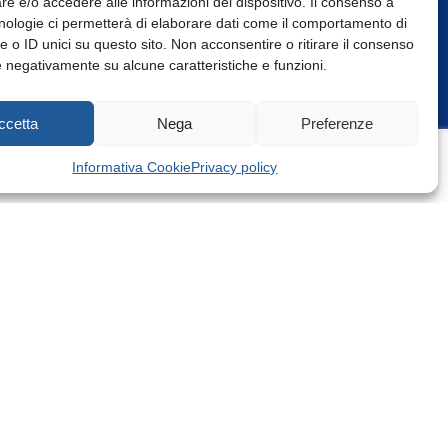
e e/o accedere alle informazioni del dispositivo. Il consenso a
nologie ci permetterà di elaborare dati come il comportamento di
 o ID unici su questo sito. Non acconsentire o ritirare il consenso
e negativamente su alcune caratteristiche e funzioni.
Web Design: Baoblà
ccetta
Nega
Preferenze
Informativa Cookie
Privacy policy