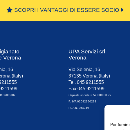
SCOPRI I VANTAGGI DI ESSERE SOCIO
igianato
UPA Servizi srl
e Verona
Verona
nia, 16
Via Selenia, 16
rona (Italy)
37135 Verona (Italy)
 9211555
Tel. 045 9211555
 9211599
Fax 045 9211599
0013600236
Capitale sociale € 52.000,00 i.v.
P. IVA 02682390238
REA n. 254349
Per fornire