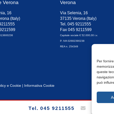
e Verona
Verona
nia, 16
Via Selenia, 16
rona (Italy)
37135 Verona (Italy)
 9211555
Tel. 045 9211555
 9211599
Fax 045 9211599
0013600236
Capitale sociale € 52.000,00 i.v.
P. IVA 02682390238
REA n. 254349
Per fornire
memorizzar
queste tec
navigazione
può influir
licy
e
Cookie
|
Informativa Cookie
A
Tel. 045 9211555