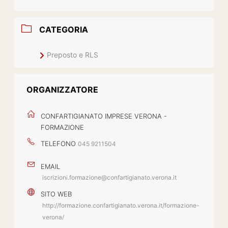
CATEGORIA
Preposto e RLS
ORGANIZZATORE
CONFARTIGIANATO IMPRESE VERONA -
FORMAZIONE
TELEFONO
045 9211504
EMAIL
iscrizioni.formazione@confartigianato.verona.it
SITO WEB
http://formazione.confartigianato.verona.it/formazione-
verona/