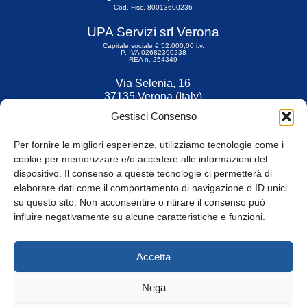
Cod. Fisc. 80013600236
UPA Servizi srl Verona
Capitale sociale € 52.000,00 i.v.
P. IVA 02682390238
REA n. 254349
Via Selenia, 16
37135 Verona (Italy)
Tel. 045 9211555
Gestisci Consenso
Fax 045 9211599
Per fornire le migliori esperienze, utilizziamo tecnologie come i
cookie per memorizzare e/o accedere alle informazioni del
dispositivo. Il consenso a queste tecnologie ci permetterà di
elaborare dati come il comportamento di navigazione o ID unici
su questo sito. Non acconsentire o ritirare il consenso può
© Tutti i diritti riservati
influire negativamente su alcune caratteristiche e funzioni.
Privacy Policy
e
Cookie
|
Informativa Cookie
Accetta
Web Design: Baoblà
Nega