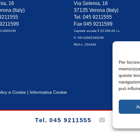
nia, 16
Via Selenia, 16
rona (Italy)
37135 Verona (Italy)
 9211555
Tel. 045 9211555
 9211599
Fax 045 9211599
0013600236
Capitale sociale € 52.000,00 i.v.
P. IVA 02682390238
REA n. 254349
Per fornire
memorizzar
queste tec
navigazione
può influir
licy
e
Cookie
|
Informativa Cookie
A
Tel. 045 9211555