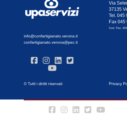
Via Sele
37135 Ve
Tel. 045
Fax 045
Cod. Fisc. 8
info@confartigianato.verona.it
confartigianato.verona@pec.it
© Tutti i diritti riservati
Privacy Po