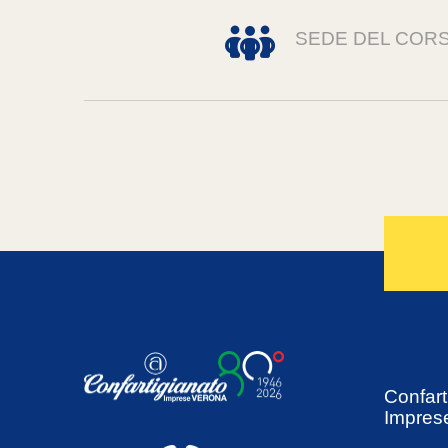
SEDE DEL COR
Confart
Impres