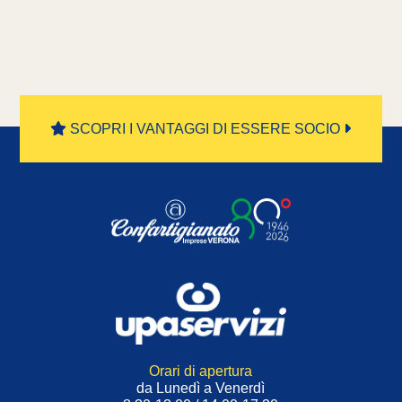
SCOPRI I VANTAGGI DI ESSERE SOCIO
Orari di apertura
da Lunedì a Venerdì