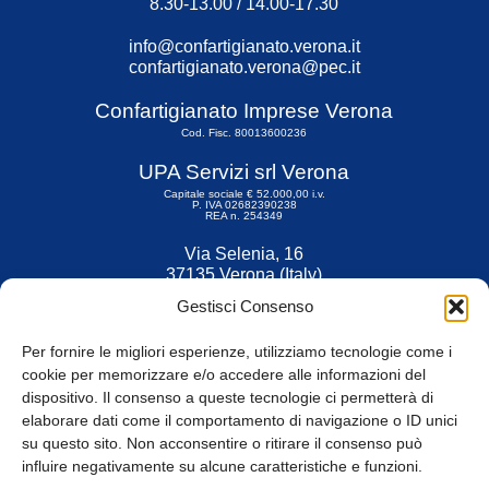
8.30-13.00 / 14.00-17.30
info@confartigianato.verona.it
confartigianato.verona@pec.it
Confartigianato Imprese Verona
Cod. Fisc. 80013600236
UPA Servizi srl Verona
Capitale sociale € 52.000,00 i.v.
P. IVA 02682390238
REA n. 254349
Via Selenia, 16
37135 Verona (Italy)
Tel. 045 9211555
Gestisci Consenso
Fax 045 9211599
Per fornire le migliori esperienze, utilizziamo tecnologie come i
cookie per memorizzare e/o accedere alle informazioni del
dispositivo. Il consenso a queste tecnologie ci permetterà di
elaborare dati come il comportamento di navigazione o ID unici
su questo sito. Non acconsentire o ritirare il consenso può
© Tutti i diritti riservati
influire negativamente su alcune caratteristiche e funzioni.