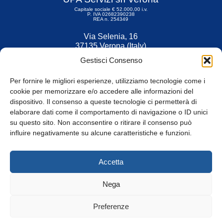
Capitale sociale € 52.000,00 i.v.
P. IVA 02682390238
REA n. 254349
Via Selenia, 16
37135 Verona (Italy)
Tel. 045 9211555
Gestisci Consenso
Fax 045 9211599
Per fornire le migliori esperienze, utilizziamo tecnologie come i
cookie per memorizzare e/o accedere alle informazioni del
dispositivo. Il consenso a queste tecnologie ci permetterà di
elaborare dati come il comportamento di navigazione o ID unici
su questo sito. Non acconsentire o ritirare il consenso può
© Tutti i diritti riservati
influire negativamente su alcune caratteristiche e funzioni.
Privacy Policy
e
Cookie
|
Informativa Cookie
Accetta
Web Design: Baoblà
Nega
Preferenze