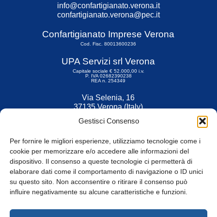
info@confartigianato.verona.it
confartigianato.verona@pec.it
Confartigianato Imprese Verona
Cod. Fisc. 80013600236
UPA Servizi srl Verona
Capitale sociale € 52.000,00 i.v.
P. IVA 02682390238
REA n. 254349
Via Selenia, 16
37135 Verona (Italy)
Tel. 045 9211555
Gestisci Consenso
Fax 045 9211599
Per fornire le migliori esperienze, utilizziamo tecnologie come i
cookie per memorizzare e/o accedere alle informazioni del
dispositivo. Il consenso a queste tecnologie ci permetterà di
elaborare dati come il comportamento di navigazione o ID unici
su questo sito. Non acconsentire o ritirare il consenso può
© Tutti i diritti riservati
influire negativamente su alcune caratteristiche e funzioni.
Privacy Policy
e
Cookie
|
Informativa Cookie