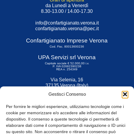
da Lunedì a Venerdì
8.30-13.00 / 14.00-17.30
info@confartigianato.verona.it
confartigianato.verona@pec.it
Confartigianato Imprese Verona
Cod. Fisc. 80013600236
UPA Servizi srl Verona
Capitale sociale € 52.000,00 i.v.
P. IVA 02682390238
REA n. 254349
Via Selenia, 16
37135 Verona (Italy)
Tel. 045 9211555
Gestisci Consenso
Fax 045 9211599
Per fornire le migliori esperienze, utilizziamo tecnologie come i
cookie per memorizzare e/o accedere alle informazioni del
dispositivo. Il consenso a queste tecnologie ci permetterà di
elaborare dati come il comportamento di navigazione o ID unici
su questo sito. Non acconsentire o ritirare il consenso può