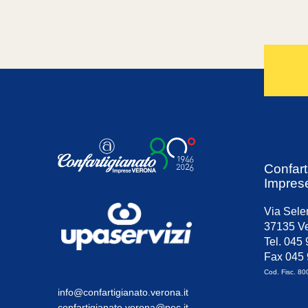
Confart
Impres
Via Sele
37135 Ve
Tel. 045
Fax 045
Cod. Fisc. 8
info@confartigianato.verona.it
confartigianato.verona@pec.it