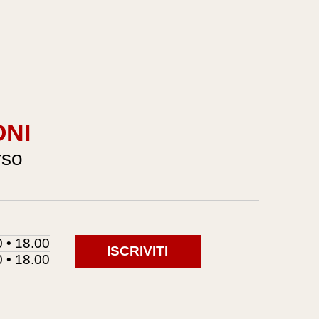
ONI
rso
 • 18.00
ISCRIVITI
 • 18.00