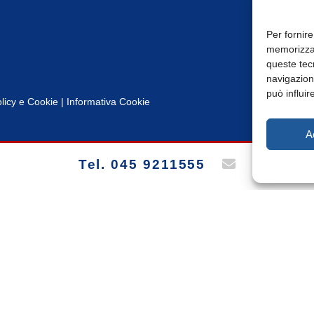
Per fornire
memorizzar
queste tec
navigazione
può influir
licy
e
Cookie
|
Informativa Cookie
A
Tel. 045 9211555