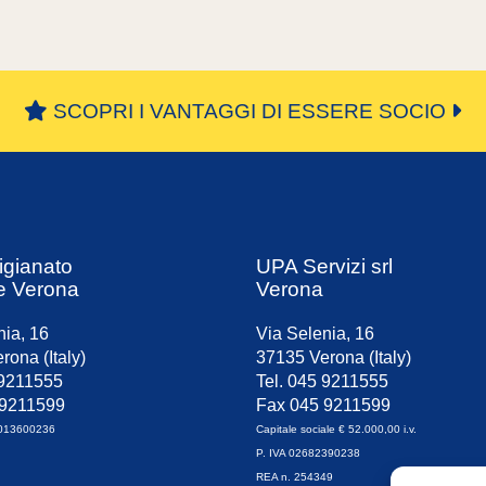
SCOPRI I VANTAGGI DI ESSERE SOCIO
igianato
UPA Servizi srl
e Verona
Verona
nia, 16
Via Selenia, 16
rona (Italy)
37135 Verona (Italy)
 9211555
Tel. 045 9211555
 9211599
Fax 045 9211599
0013600236
Capitale sociale € 52.000,00 i.v.
P. IVA 02682390238
REA n. 254349