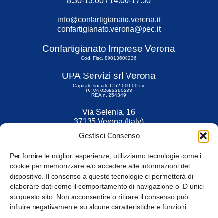
8.30-13.00 / 14.00-17.30
info@confartigianato.verona.it
confartigianato.verona@pec.it
Confartigianato Imprese Verona
Cod. Fisc. 80013600236
UPA Servizi srl Verona
Capitale sociale € 52.000,00 i.v.
P. IVA 02682390238
REA n. 254349
Via Selenia, 16
37135 Verona (Italy)
Tel. 045 9211555
Gestisci Consenso
Fax 045 9211599
Per fornire le migliori esperienze, utilizziamo tecnologie come i
cookie per memorizzare e/o accedere alle informazioni del
dispositivo. Il consenso a queste tecnologie ci permetterà di
elaborare dati come il comportamento di navigazione o ID unici
su questo sito. Non acconsentire o ritirare il consenso può
© Tutti i diritti riservati
influire negativamente su alcune caratteristiche e funzioni.