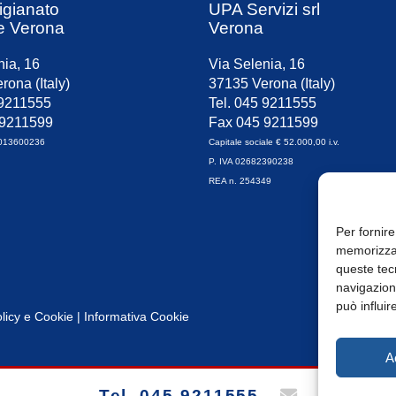
igianato
UPA Servizi srl
e Verona
Verona
nia, 16
Via Selenia, 16
rona (Italy)
37135 Verona (Italy)
 9211555
Tel. 045 9211555
 9211599
Fax 045 9211599
0013600236
Capitale sociale € 52.000,00 i.v.
P. IVA 02682390238
REA n. 254349
Per fornire
memorizzar
queste tec
navigazione
può influir
licy
e
Cookie
|
Informativa Cookie
A
Tel. 045 9211555