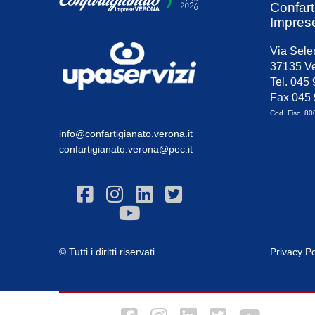
Confart
Impres
Via Sele
37135 Ve
Tel. 045
Fax 045
Cod. Fisc. 8
info@confartigianato.verona.it
confartigianato.verona@pec.it
© Tutti i diritti riservati
Privacy Po