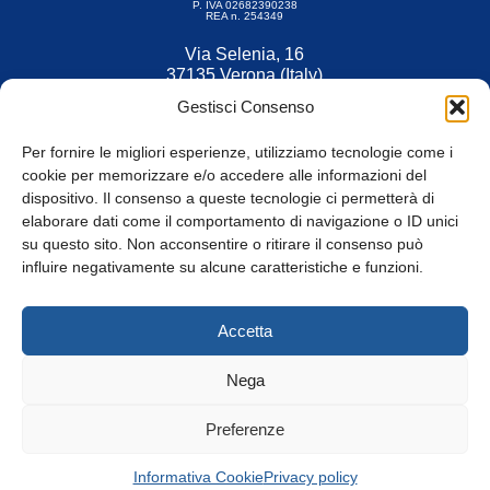
P. IVA 02682390238
REA n. 254349
Via Selenia, 16
37135 Verona (Italy)
Tel. 045 9211555
Gestisci Consenso
Fax 045 9211599
Per fornire le migliori esperienze, utilizziamo tecnologie come i
cookie per memorizzare e/o accedere alle informazioni del
dispositivo. Il consenso a queste tecnologie ci permetterà di
elaborare dati come il comportamento di navigazione o ID unici
su questo sito. Non acconsentire o ritirare il consenso può
© Tutti i diritti riservati
influire negativamente su alcune caratteristiche e funzioni.
Privacy Policy
e
Cookie
|
Informativa Cookie
Accetta
Web Design: Baoblà
Nega
Preferenze
Informativa Cookie
Privacy policy