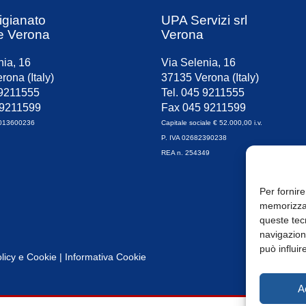
igianato
UPA Servizi srl
e Verona
Verona
nia, 16
Via Selenia, 16
rona (Italy)
37135 Verona (Italy)
 9211555
Tel. 045 9211555
 9211599
Fax 045 9211599
0013600236
Capitale sociale € 52.000,00 i.v.
P. IVA 02682390238
REA n. 254349
Per fornire
memorizzar
queste tec
navigazione
può influir
licy
e
Cookie
|
Informativa Cookie
A