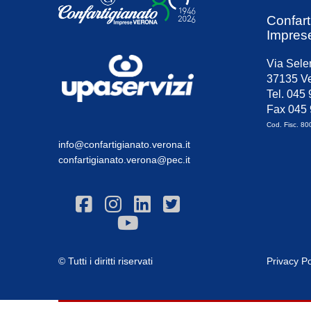
Confart
Impres
Via Sele
37135 Ve
Tel. 045
Fax 045
Cod. Fisc. 8
info@confartigianato.verona.it
confartigianato.verona@pec.it
© Tutti i diritti riservati
Privacy Po