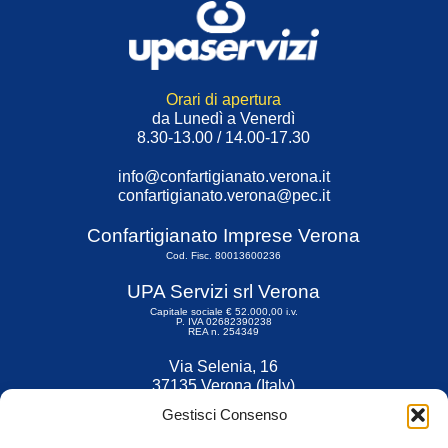
Orari di apertura
da Lunedì a Venerdì
8.30-13.00 / 14.00-17.30
info@confartigianato.verona.it
confartigianato.verona@pec.it
Confartigianato Imprese Verona
Cod. Fisc. 80013600236
UPA Servizi srl Verona
Capitale sociale € 52.000,00 i.v.
P. IVA 02682390238
REA n. 254349
Via Selenia, 16
37135 Verona (Italy)
Tel. 045 9211555
Gestisci Consenso
Fax 045 9211599