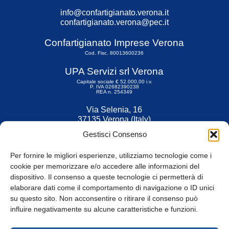
info@confartigianato.verona.it
confartigianato.verona@pec.it
Confartigianato Imprese Verona
Cod. Fisc. 80013600236
UPA Servizi srl Verona
Capitale sociale € 52.000,00 i.v.
P. IVA 02682390238
REA n. 254349
Via Selenia, 16
37135 Verona (Italy)
Tel. 045 9211555
Gestisci Consenso
Fax 045 9211599
Per fornire le migliori esperienze, utilizziamo tecnologie come i
cookie per memorizzare e/o accedere alle informazioni del
dispositivo. Il consenso a queste tecnologie ci permetterà di
elaborare dati come il comportamento di navigazione o ID unici
su questo sito. Non acconsentire o ritirare il consenso può
© Tutti i diritti riservati
influire negativamente su alcune caratteristiche e funzioni.