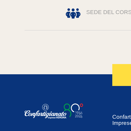
SEDE DEL COR
Confart
Impres