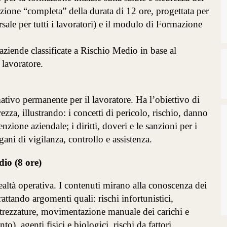
luzione “completa” della durata di 12 ore, progettata per
ale per tutti i lavoratori) e il modulo di Formazione
n aziende classificate a Rischio Medio in base al
lavoratore.
tivo permanente per il lavoratore. Ha l’obiettivo di
rezza, illustrando: i concetti di pericolo, rischio, danno
zione aziendale; i diritti, doveri e le sanzioni per i
gani di vigilanza, controllo e assistenza
.
io (8 ore)
altà operativa. I contenuti mirano alla conoscenza dei
rattando argomenti quali: rischi infortunistici,
attrezzature, movimentazione manuale dei carichi e
o), agenti fisici e biologici, rischi da fattori