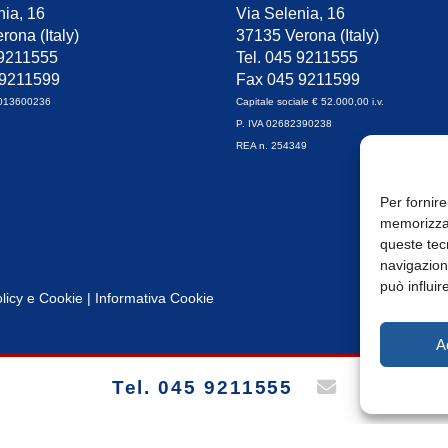
nia, 16
Via Selenia, 16
rona (Italy)
37135 Verona (Italy)
 9211555
Tel. 045 9211555
 9211599
Fax 045 9211599
0013600236
Capitale sociale € 52.000,00 i.v.
P. IVA 02682390238
REA n. 254349
Per fornire
memorizzar
queste tec
navigazione
può influir
licy
e
Cookie
|
Informativa Cookie
A
Tel. 045 9211555