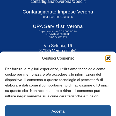
confartigianato.verona@pec.it
Confartigianato Imprese Verona
Cod. Fisc. 80013600236
UPA Servizi srl Verona
Capitale sociale € 52.000,00 i.v.
P. IVA 02682390238
REA n. 254349
Via Selenia, 16
37135 Verona (Italy)
Tel. 045 9211555
Gestisci Consenso
Fax 045 9211599
Per fornire le migliori esperienze, utilizziamo tecnologie come i
cookie per memorizzare e/o accedere alle informazioni del
dispositivo. Il consenso a queste tecnologie ci permetterà di
elaborare dati come il comportamento di navigazione o ID unici
su questo sito. Non acconsentire o ritirare il consenso può
© Tutti i diritti riservati
influire negativamente su alcune caratteristiche e funzioni.
Privacy Policy
e
Cookie
|
Informativa Cookie
Accetta