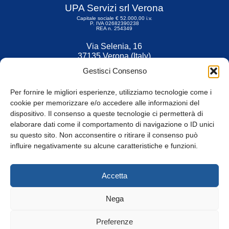
UPA Servizi srl Verona
Capitale sociale € 52.000,00 i.v.
P. IVA 02682390238
REA n. 254349
Via Selenia, 16
37135 Verona (Italy)
Tel. 045 9211555
Gestisci Consenso
Fax 045 9211599
Per fornire le migliori esperienze, utilizziamo tecnologie come i
cookie per memorizzare e/o accedere alle informazioni del
dispositivo. Il consenso a queste tecnologie ci permetterà di
elaborare dati come il comportamento di navigazione o ID unici
su questo sito. Non acconsentire o ritirare il consenso può
© Tutti i diritti riservati
influire negativamente su alcune caratteristiche e funzioni.
Privacy Policy
e
Cookie
|
Informativa Cookie
Accetta
Web Design: Baoblà
Nega
Preferenze