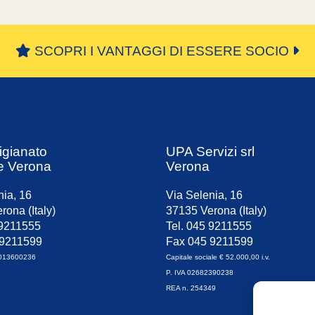
SCOPRI I VANTAGGI DI ESSERE SOCIO
igianato
UPA Servizi srl
e Verona
Verona
nia, 16
Via Selenia, 16
rona (Italy)
37135 Verona (Italy)
 9211555
Tel. 045 9211555
 9211599
Fax 045 9211599
0013600236
Capitale sociale € 52.000,00 i.v.
P. IVA 02682390238
REA n. 254349