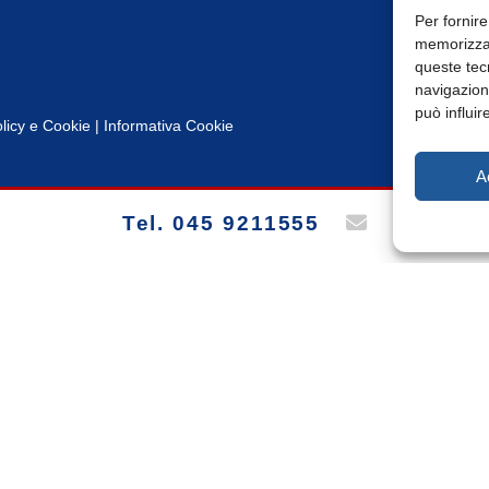
Per fornire
memorizzar
queste tec
navigazione
può influir
licy
e
Cookie
|
Informativa Cookie
A
Tel. 045 9211555